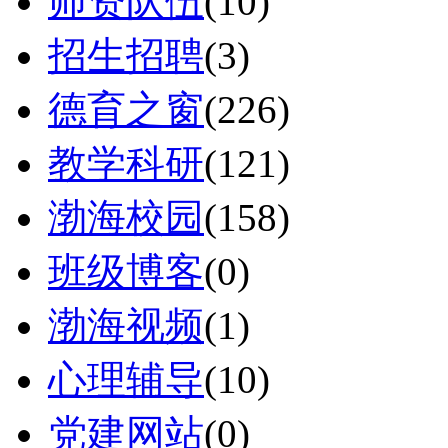
师资队伍
(10)
招生招聘
(3)
德育之窗
(226)
教学科研
(121)
渤海校园
(158)
班级博客
(0)
渤海视频
(1)
心理辅导
(10)
党建网站
(0)