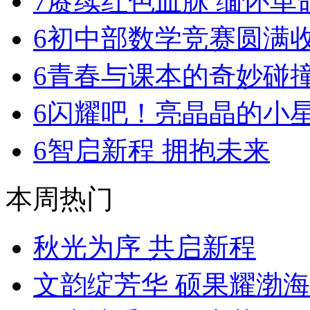
7
赓续红色血脉 缅怀革
6
初中部数学竞赛圆满
6
青春与课本的奇妙碰
6
闪耀吧！亮晶晶的小
6
智启新程 拥抱未来
本周热门
秋光为序 共启新程
文韵绽芳华 硕果耀渤海