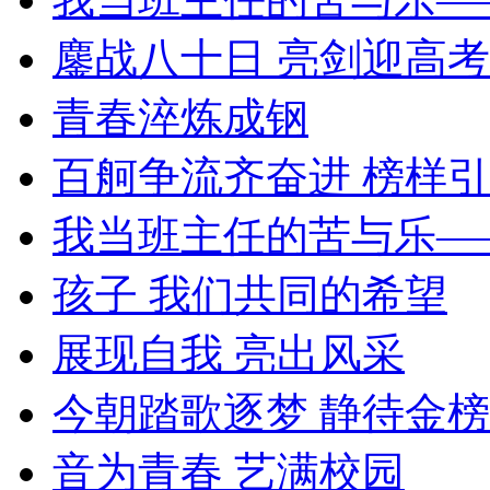
鏖战八十日 亮剑迎高考
青春淬炼成钢
百舸争流齐奋进 榜样
我当班主任的苦与乐—
孩子 我们共同的希望
展现自我 亮出风采
今朝踏歌逐梦 静待金
音为青春 艺满校园