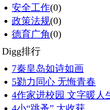
安全工作
(0)
政策法规
(0)
德育广角
(0)
Digg排行
7
秦皇岛如诗如画
5
勠力同心 无悔青春
4
作家进校园 文字暖人
4
小“跳蚤” 大收获