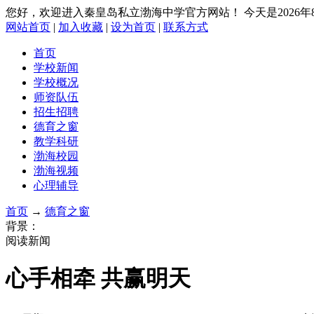
您好，欢迎进入秦皇岛私立渤海中学官方网站！
今天是2026
网站首页
|
加入收藏
|
设为首页
|
联系方式
首页
学校新闻
学校概况
师资队伍
招生招聘
德育之窗
教学科研
渤海校园
渤海视频
心理辅导
首页
→
德育之窗
背景：
阅读新闻
心手相牵 共赢明天