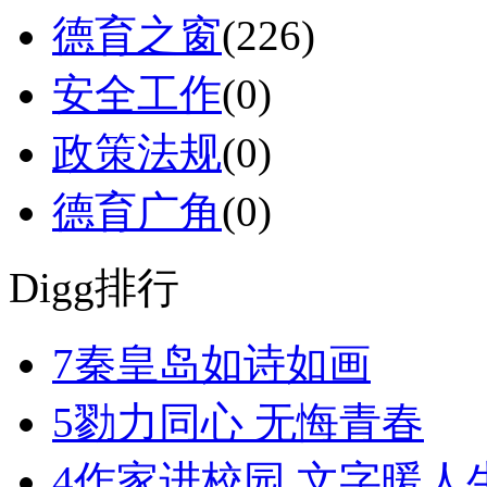
德育之窗
(226)
安全工作
(0)
政策法规
(0)
德育广角
(0)
Digg排行
7
秦皇岛如诗如画
5
勠力同心 无悔青春
4
作家进校园 文字暖人