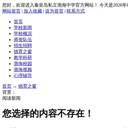
您好，欢迎进入秦皇岛私立渤海中学官方网站！
今天是2026
网站首页
|
加入收藏
|
设为首页
|
联系方式
首页
学校新闻
学校概况
师资队伍
招生招聘
德育之窗
教学科研
渤海校园
渤海视频
心理辅导
首页
→
德育之窗
背景：
阅读新闻
您选择的内容不存在！