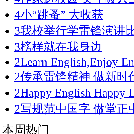
4
小“跳蚤” 大收获
3
我校举行学雷锋演讲
3
榜样就在我身边
2
Learn English,Enjoy En
2
传承雷锋精神 做新时
2
Happy English Happ
2
写规范中国字 做堂正
本周热门