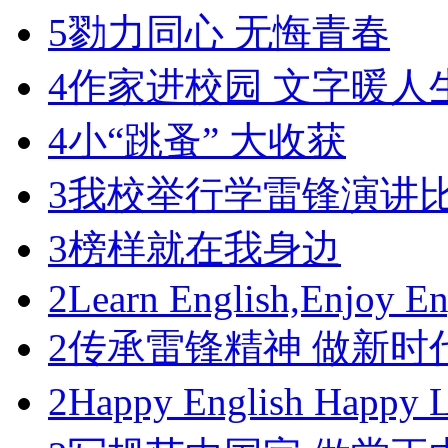
5
勠力同心 无悔青春
4
作家进校园 文字暖人
4
小“跳蚤” 大收获
3
我校举行学雷锋演讲
3
榜样就在我身边
2
Learn English,Enjoy En
2
传承雷锋精神 做新时
2
Happy English Happ