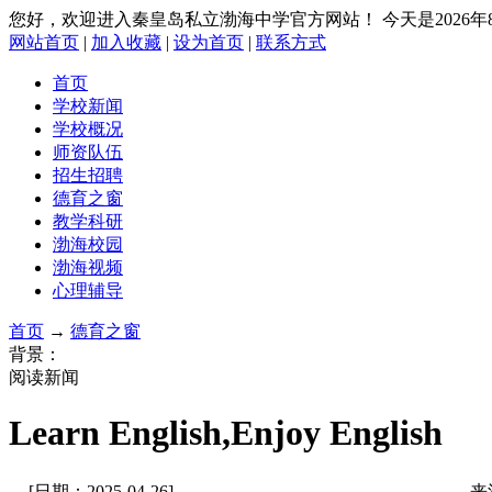
您好，欢迎进入秦皇岛私立渤海中学官方网站！
今天是2026
网站首页
|
加入收藏
|
设为首页
|
联系方式
首页
学校新闻
学校概况
师资队伍
招生招聘
德育之窗
教学科研
渤海校园
渤海视频
心理辅导
首页
→
德育之窗
背景：
阅读新闻
Learn English,Enjoy English
[日期：2025-04-26]
来