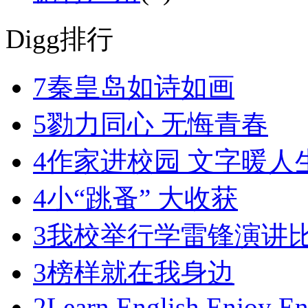
Digg排行
7
秦皇岛如诗如画
5
勠力同心 无悔青春
4
作家进校园 文字暖人
4
小“跳蚤” 大收获
3
我校举行学雷锋演讲
3
榜样就在我身边
2
Learn English,Enjoy En